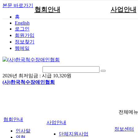
본문 바로가기
협회안내
사업안내
홈
English
인사말
단체지원사업
로그인
연혁
척수장애인재활지
회원가입
정보찾기
비전
척수장애인직업
웹메일
조직도
척수재활연구
척수장애란?
문화예술위원
정관
국제 교류/개발 협
2026년 최저임금 :
시급 10,320원
찾아오시는길
(사)한국척수장애인협회
전체메
협회안내
사업안내
정보센터
인사말
단체지원사업
연혁