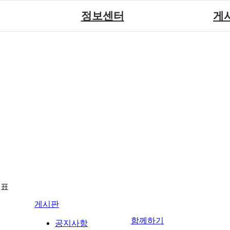
정보센터
게
장애계소식
공지
원센터
자료실
직업
재활
협회자료실
시도협
소
함께하는 여행
솔루션위
회
포토
력사업
자유
뉴표
게시판
함께하기
공지사항