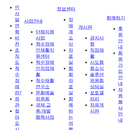
인
정보센터
사
함께하기
말
장
사업안내
연
애
게시판
후
혁
단체지원
계
원
비
사업
소
공지사
안
전
척수장애
식
항
내
조
인재활지
자
직업재
회
직
원센터
료
활
원
도
척수장애
실
시도협
가
척
인직업재
협
회소식
입
수
활
회
솔루션
안
장
척수재활
자
위원회
내
애
연구소
료
상담실
자
란?
문화예술
실
포토갤
원
정
위원회
함
러리
봉
관
국제 교
께
자유게
사
찾
류/개발
하
시판
안
아
협력사업
는
내
오
여
시
행