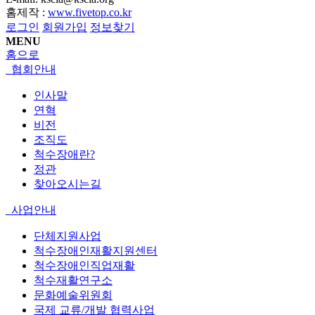
홈제작 :
www.fivetop.co.kr
로그인
회원가입
정보찾기
MENU
홈으로
협회안내
인사말
연혁
비전
조직도
척수장애란?
정관
찾아오시는길
사업안내
단체지원사업
척수장애인재활지원센터
척수장애인직업재활
척수재활연구소
문화예술위원회
국제 교류/개발 협력사업