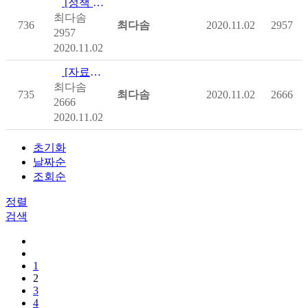
[정책 및 제도] [보건복지부] 2019 보건복지백서
최다솜
736
최다솜
2020.11.02
2957
2957
2020.11.02
[자료집] [보건복지부] OECD Health Statistics…
최다솜
735
최다솜
2020.11.02
2666
2666
2020.11.02
초기화
날짜순
조회순
정렬
검색
1
2
3
4