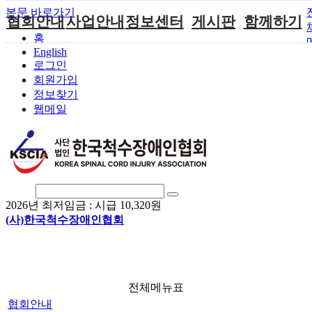
본문 바로가기
협회안내
사업안내
정보센터
게시판
함께하기
홈
English
인사말
단체지원사업
장애계소식
공지사항
후원안내
로그인
연혁
척수장애인재
자료실
직업재활
회원가입안내
회원가입
활지원센터
정보찾기
비전
협회자료실
시도협회소식
자원봉사안내
웹메일
척수장애인직
조직도
함께하는 여
솔루션위원회
업재활
행
상담실
척수장애란?
척수재활연구
포토갤러리
정관
소
자유게시판
찾아오시는길
문화예술위원
회
2026년 최저임금 :
시급 10,320원
국제 교류/개
(사)한국척수장애인협회
발 협력사업
전체메뉴표
협회안내