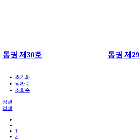
통권 제30호
통권 제2
초기화
날짜순
조회순
정렬
검색
1
2