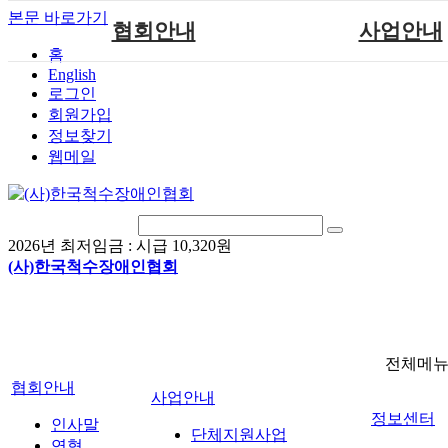
본문 바로가기
협회안내
사업안내
홈
English
인사말
단체지원사업
로그인
연혁
척수장애인재활지
회원가입
정보찾기
비전
척수장애인직업
웹메일
조직도
척수재활연구
척수장애란?
문화예술위원
정관
국제 교류/개발 협
2026년 최저임금 :
시급 10,320원
찾아오시는길
(사)한국척수장애인협회
전체메
협회안내
사업안내
정보센터
인사말
단체지원사업
연혁