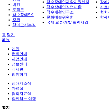
척수장애인재활지원센터
장애
비전
척수장애인직업재활
자료
조직도
척수재활연구소
협회
척수장애란?
문화예술위원회
함께
정관
국제 교류/개발 협력사업
찾아오시는길
홈
닫기
메뉴
메인
협회안내
사업안내
정보센터
게시판
함께하기
장애계소식
자료실
협회자료실
함께하는 여행
휠지