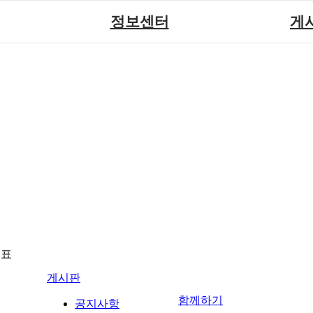
정보센터
게
장애계소식
공지
원센터
자료실
직업
재활
협회자료실
시도협
소
함께하는 여행
솔루션위
회
포토
력사업
자유
뉴표
게시판
함께하기
공지사항